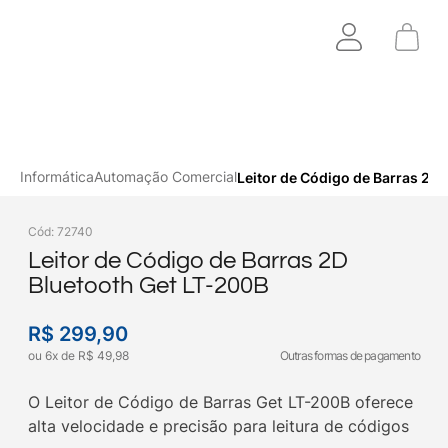
Informática
Automação Comercial
Leitor de Código de Barras 2D
Cód
:
72740
Leitor de Código de Barras 2D
Bluetooth Get LT-200B
R$
299
,
90
ou
6
x
de
R$
49
,
98
Outras formas de pagamento
O Leitor de Código de Barras Get LT-200B oferece
alta velocidade e precisão para leitura de códigos