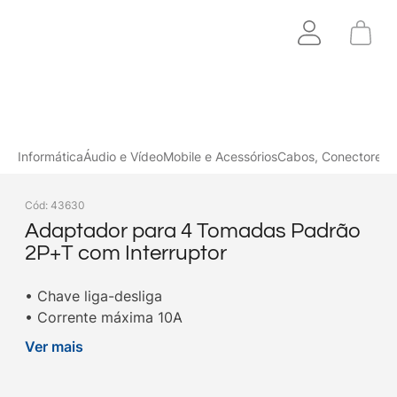
Informática
Áudio e Vídeo
Mobile e Acessórios
Cabos, Conectores 
Cód
:
43630
Adaptador para 4 Tomadas Padrão
2P+T com Interruptor
• Chave liga-desliga
• Corrente máxima 10A
• Padrão 2P + T
Ver mais