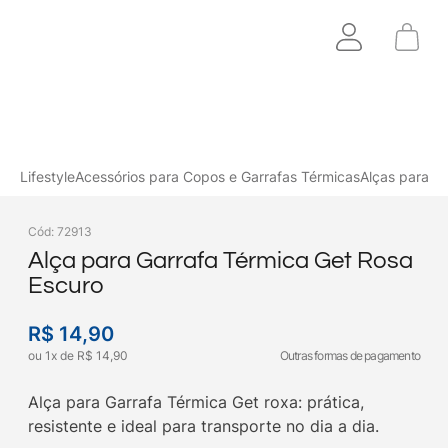
Lifestyle
Acessórios para Copos e Garrafas Térmicas
Alças para G
Cód
:
72913
Alça para Garrafa Térmica Get Rosa
Escuro
R$
14
,
90
ou
1
x
de
R$
14
,
90
Outras formas de pagamento
Alça para Garrafa Térmica Get roxa: prática,
resistente e ideal para transporte no dia a dia.