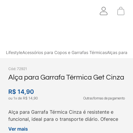
Lifestyle
Acessórios para Copos e Garrafas Térmicas
Alças para G
Cód
:
72921
Alça para Garrafa Térmica Get Cinza
R$
14
,
90
ou
1
x
de
R$
14
,
90
Outras formas de pagamento
Alça para Garrafa Térmica Cinza é resistente e
funcional, ideal para o transporte diário. Oferece
encaixe seguro para todos os públicos. Compre na
Ver mais