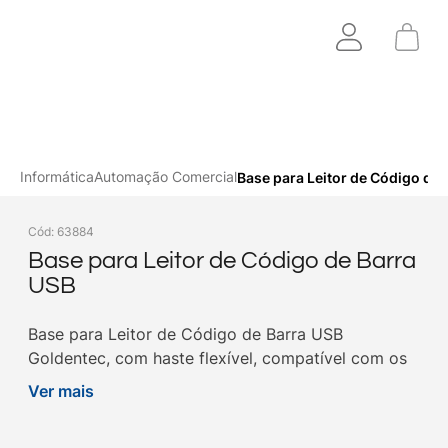
Informática
Automação Comercial
Base para Leitor de Código de 
Cód
:
63884
Base para Leitor de Código de Barra
USB
Base para Leitor de Código de Barra USB
Goldentec, com haste flexível, compatível com os
leitores de código de barras Goldentec. Garanta o
Ver mais
seu aqui na Goldentec!