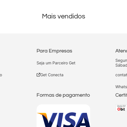
Mais vendidos
Para Empresas
Aten
Segun
Seja um Parceiro Get
Sábad
o
Get Conecta
conta
Whats
Formas de pagamento
Cert