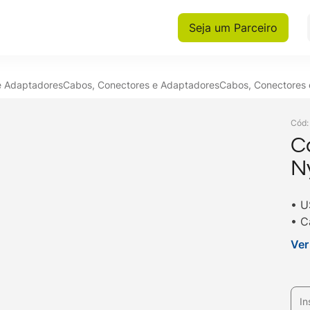
Seja um Parceiro
e Adaptadores
Cabos, Conectores e Adaptadores
Cabos, Conectores
Cód
C
N
• U
• C
• C
Ver
• R