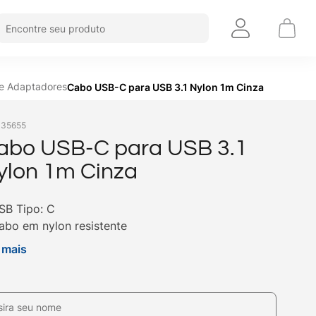
Encontre seu produto
 e Adaptadores
Cabo USB-C para USB 3.1 Nylon 1m Cinza
:
35655
abo USB-C para USB 3.1
ylon 1m Cinza
SB Tipo: C
abo em nylon resistente
omprimento de 1,2m de comprimento
 mais
ecarga e transferência de dados em alta velocidade