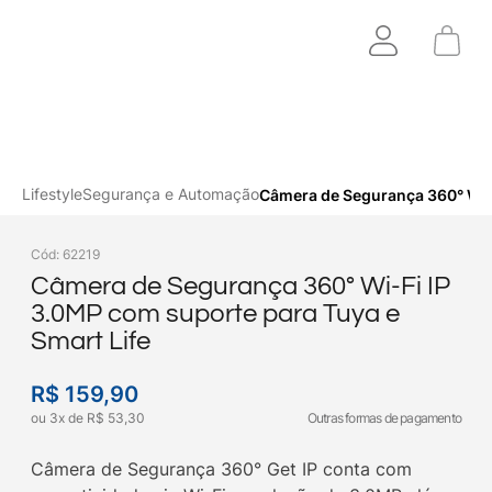
Lifestyle
Segurança e Automação
Câmera de Segurança 360° Wi-F
Cód
:
62219
Câmera de Segurança 360° Wi-Fi IP
3.0MP com suporte para Tuya e
Smart Life
R$
159
,
90
ou
3
x
de
R$
53
,
30
Outras formas de pagamento
Câmera de Segurança 360° Get IP conta com