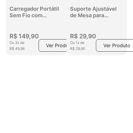
Carregador Portátil
Suporte Ajustável
Sem Fio com
de Mesa para
Ventosas Get
Smartphone e
10000mAh Preto
Tablet Get
R$
149
,
90
R$
29
,
90
Ou
3
x
de
Ou
1
x
de
Ver Produto
Ver Produto
R$
49
,
96
R$
29
,
90