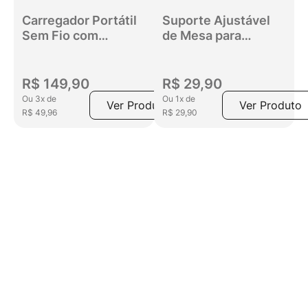
Carregador Portátil
Suporte Ajustável
Sem Fio com
de Mesa para
Ventosas Get
Smartphone e
10000mAh Preto
Tablet Get
R$
149
,
90
R$
29
,
90
Ou
3
x
de
Ou
1
x
de
Ver Produto
Ver Produto
R$
49
,
96
R$
29
,
90