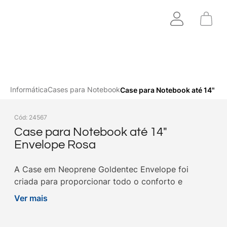
Informática
Cases para Notebook
Case para Notebook até 14" En
Cód
:
24567
Case para Notebook até 14"
Envelope Rosa
A Case em Neoprene Goldentec Envelope foi
criada para proporcionar todo o conforto e
portabilidade que você precisa no dia a dia, para o
Ver mais
seu not