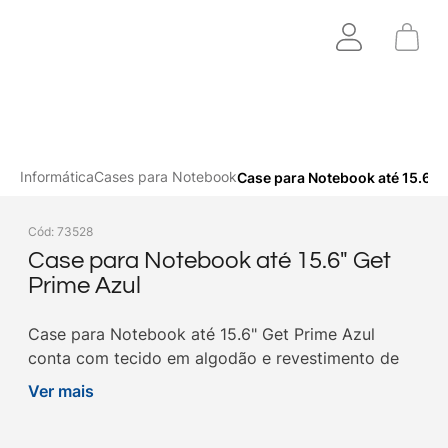
Informática
Cases para Notebook
Case para Notebook até 15.6" 
Cód
:
73528
Case para Notebook até 15.6" Get
Prime Azul
Case para Notebook até 15.6" Get Prime Azul
conta com tecido em algodão e revestimento de
PVC e poliéster, para notebooks até 15.6". Compre
Ver mais
na Get!