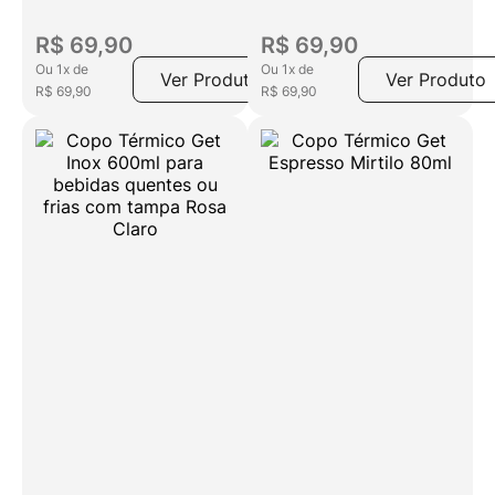
R$
69
,
90
R$
69
,
90
Ou
1
x
de
Ou
1
x
de
Ver Produto
Ver Produto
R$
69
,
90
R$
69
,
90