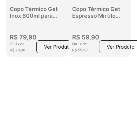
Copo Térmico Get
Copo Térmico Get
Inox 600ml para
Espresso Mirtilo
bebidas quentes ou
80ml
frias com tampa
Rosa Claro
R$
79
,
90
R$
59
,
90
Ou
1
x
de
Ou
1
x
de
Ver Produto
Ver Produto
R$
79
,
90
R$
59
,
90