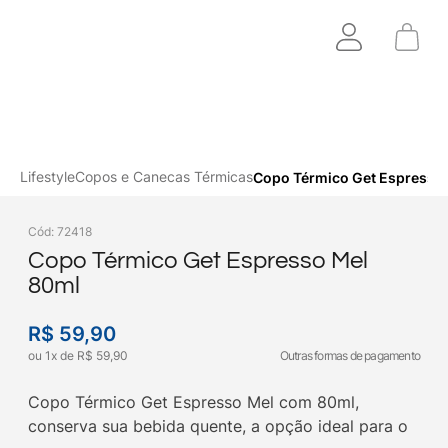
Lifestyle
Copos e Canecas Térmicas
Copo Térmico Get Espresso
Cód
:
72418
Copo Térmico Get Espresso Mel
80ml
R$
59
,
90
ou
1
x
de
R$
59
,
90
Outras formas de pagamento
Copo Térmico Get Espresso Mel com 80ml,
conserva sua bebida quente, a opção ideal para o