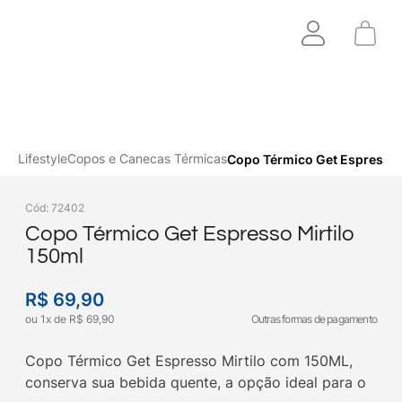
Lifestyle
Copos e Canecas Térmicas
Copo Térmico Get Espresso 
Cód
:
72402
Copo Térmico Get Espresso Mirtilo
150ml
R$
69
,
90
ou
1
x
de
R$
69
,
90
Outras formas de pagamento
Copo Térmico Get Espresso Mirtilo com 150ML,
conserva sua bebida quente, a opção ideal para o