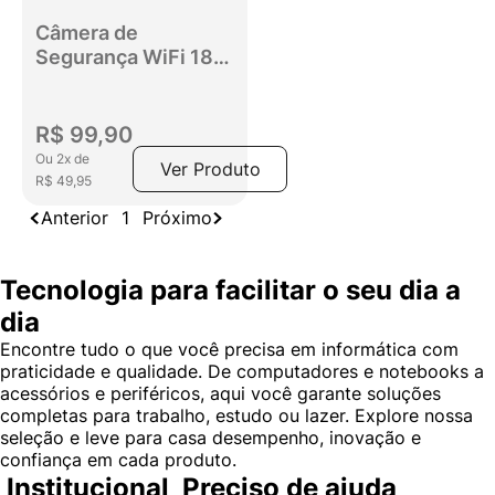
Câmera de
Segurança WiFi 180
HD 720P GT Cam2
R$
99
,
90
Ou
2
x
de
Ver Produto
R$
49
,
95
Anterior
1
Próximo
Tecnologia para facilitar o seu dia a
dia
Encontre tudo o que você precisa em informática com
praticidade e qualidade. De computadores e notebooks a
acessórios e periféricos, aqui você garante soluções
completas para trabalho, estudo ou lazer. Explore nossa
seleção e leve para casa desempenho, inovação e
confiança em cada produto.
Institucional
Preciso de ajuda