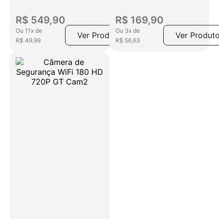
suporte para Tuya e
Smart Life
R$
549
,
90
R$
169
,
90
Ou
11
x
de
Ou
3
x
de
Ver Produto
Ver Produt
R$
49
,
99
R$
56
,
63