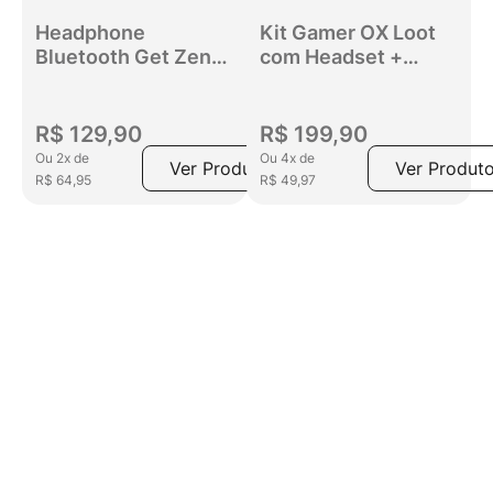
Headphone
Kit Gamer OX Loot
Bluetooth Get Zen
com Headset +
ANC Com
Teclado + Mouse
Cancelamento de
1200DPI +
Ruído Preto
Mousepad Preto
R$
129
,
90
R$
199
,
90
Ou
2
x
de
Ou
4
x
de
Ver Produto
Ver Produt
R$
64
,
95
R$
49
,
97