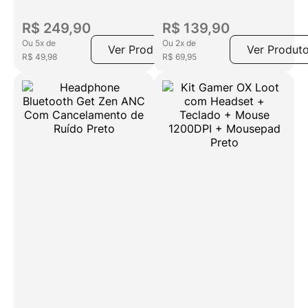
R$
249
,
90
R$
139
,
90
Ou
5
x
de
Ou
2
x
de
Ver Produto
Ver Produt
R$
49
,
98
R$
69
,
95