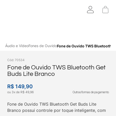
Áudio e Vídeo
Fones de Ouvido
Fone de Ouvido TWS Bluetooth Ge
Cód
:
70534
Fone de Ouvido TWS Bluetooth Get
Buds Lite Branco
R$
149
,
90
ou
3
x
de
R$
49
,
96
Outras formas de pagamento
Fone de Ouvido TWS Bluetooth Get Buds Lite
Branco possui controle por toque inteligente, com