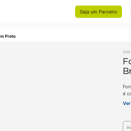
Seja um Parceiro
mm Preto
Cód
F
B
P
Fon
é c
MTB
Ver