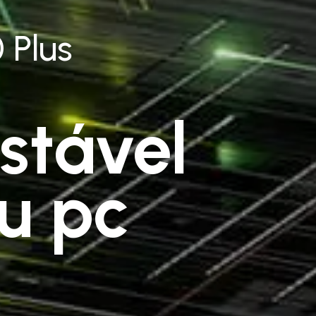
 Plus
stável
u pc