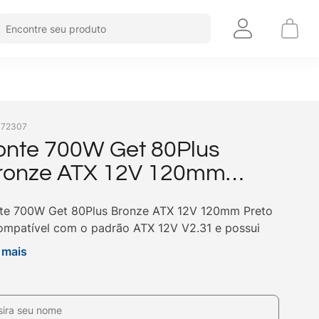
Encontre seu produto
:
72307
onte 700W Get 80Plus
ronze ATX 12V 120mm
reto
te 700W Get 80Plus Bronze ATX 12V 120mm Preto
ompatível com o padrão ATX 12V V2.31 e possui
F de 100.000 horas. Compre agora na Get!
 mais