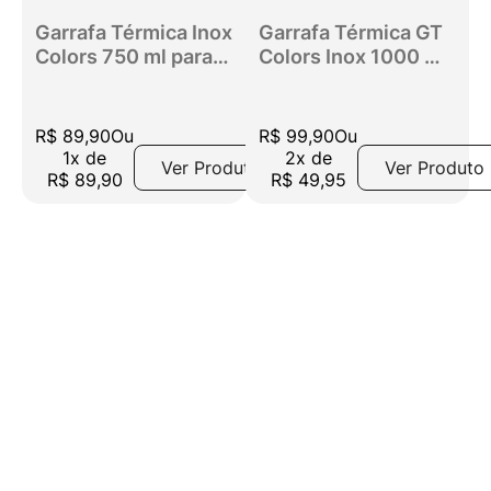
Garrafa Térmica Inox
Garrafa Térmica GT
Colors 750 ml para
Colors Inox 1000 ml
bebidas quentes ou
para bebidas
frias com tampa,
quentes ou frias
bico e base
com tampa com bico
R$
89
,
90
Ou
R$
99
,
90
Ou
emborrachada
e base
1
x
de
2
x
de
Ver Produto
Ver Produto
Amarelo
emborrachada -
R$
89
,
90
R$
49
,
95
Amarelo