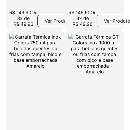
Bebidas Quentes e
Bebidas Quentes e
Frias com Tampa
Frias com Tampa
R$
149
,
90
Ou
R$
149
,
90
Ou
Bico e Base
Bico e Base
3
x
de
3
x
de
Ver Produto
Ver Produt
Emborrachada
Emborrachada
R$
49
,
96
R$
49
,
96