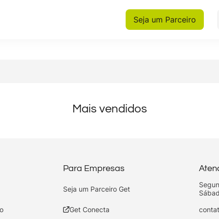
Seja um Parceiro
Mais vendidos
Para Empresas
Aten
Segun
Seja um Parceiro Get
Sábad
o
Get Conecta
conta