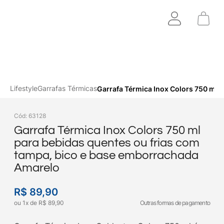
Lifestyle
Garrafas Térmicas
Garrafa Térmica Inox Colors 750 ml 
Cód
:
63128
Garrafa Térmica Inox Colors 750 ml
para bebidas quentes ou frias com
tampa, bico e base emborrachada
Amarelo
R$
89
,
90
ou
1
x
de
R$
89
,
90
Outras formas de pagamento