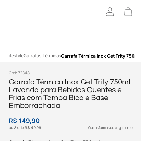
Lifestyle
Garrafas Térmicas
Garrafa Térmica Inox Get Trity 750m
Cód
:
72348
Garrafa Térmica Inox Get Trity 750ml
Lavanda para Bebidas Quentes e
Frias com Tampa Bico e Base
Emborrachada
R$
149
,
90
ou
3
x
de
R$
49
,
96
Outras formas de pagamento