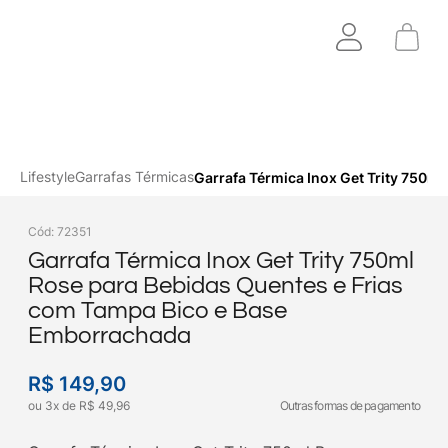
Lifestyle
Garrafas Térmicas
Garrafa Térmica Inox Get Trity 750m
Cód
:
72351
Garrafa Térmica Inox Get Trity 750ml
Rose para Bebidas Quentes e Frias
com Tampa Bico e Base
Emborrachada
R$
149
,
90
ou
3
x
de
R$
49
,
96
Outras formas de pagamento