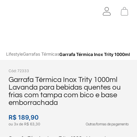
Lifestyle
Garrafas Térmicas
Garrafa Térmica Inox Trity 1000ml L
Cód
:
72333
Garrafa Térmica Inox Trity 1000ml
Lavanda para bebidas quentes ou
frias com tampa com bico e base
emborrachada
R$
189
,
90
ou
3
x
de
R$
63
,
30
Outras formas de pagamento