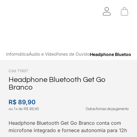
Informática
Áudio e Vídeo
Fones de Ouvido
Headphone Bluetooth 
Cód
:
71837
Headphone Bluetooth Get Go
Branco
R$
89
,
90
ou
1
x
de
R$
89
,
90
Outras formas de pagamento
Headphone Bluetooth Get Go Branco conta com
microfone integrado e fornece autonomia para 12h