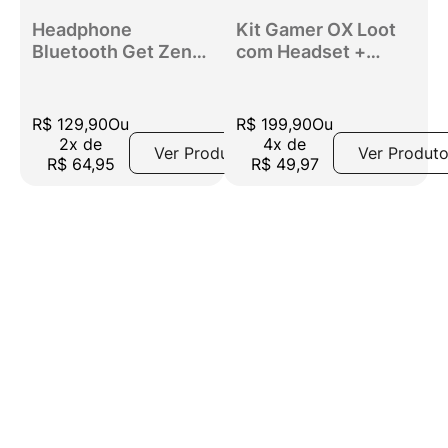
Headphone
Kit Gamer OX Loot
Bluetooth Get Zen
com Headset +
ANC Com
Teclado + Mouse
Cancelamento de
1200DPI +
Ruído Preto
Mousepad Preto
R$
129
,
90
Ou
R$
199
,
90
Ou
2
x
de
4
x
de
Ver Produto
Ver Produt
R$
64
,
95
R$
49
,
97