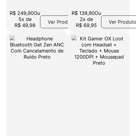
R$
249
,
90
Ou
R$
139
,
90
Ou
5
x
de
2
x
de
Ver Produto
Ver Produt
R$
49
,
98
R$
69
,
95