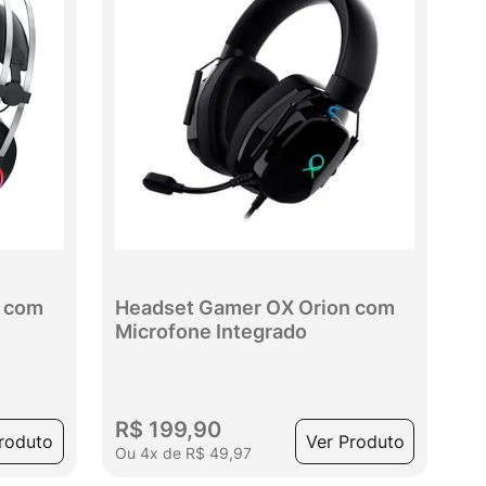
a com
Headset Gamer OX Orion com
Microfone Integrado
R$
199
,
90
roduto
Ver Produto
Ou
4
x
de
R$
49
,
97