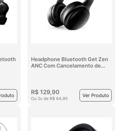
etooth
Headphone Bluetooth Get Zen
ANC Com Cancelamento de
Ruído Preto
R$
129
,
90
roduto
Ver Produto
Ou
2
x
de
R$
64
,
95