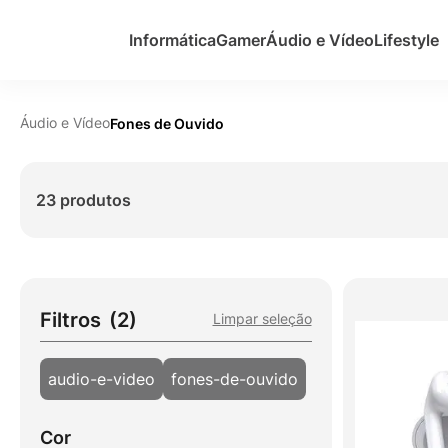
Informática
Gamer
Áudio e Vídeo
Lifestyle
Áudio e Vídeo
Fones de Ouvido
23 produtos
Filtros
(2)
Limpar seleção
audio-e-video
fones-de-ouvido
Cor