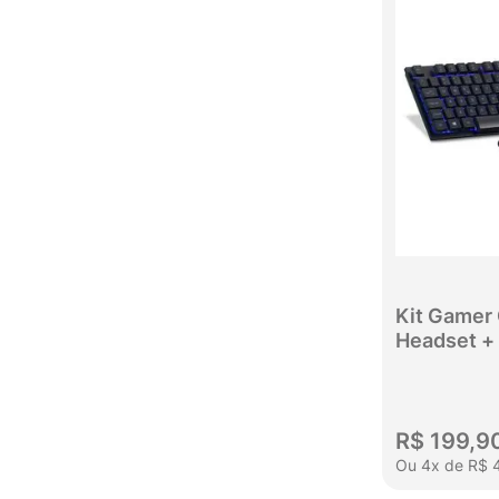
Kit Gamer
Headset +
1200DPI +
R$
199
,
9
Ou
4
x
de
R$