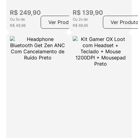
R$
249
,
90
R$
139
,
90
Ou
5
x
de
Ou
2
x
de
Ver Produto
Ver Produt
R$
49
,
98
R$
69
,
95