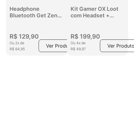
Headphone
Kit Gamer OX Loot
Bluetooth Get Zen
com Headset +
ANC Com
Teclado + Mouse
Cancelamento de
1200DPI +
Ruído Preto
Mousepad Preto
R$
129
,
90
R$
199
,
90
Ou
2
x
de
Ou
4
x
de
Ver Produto
Ver Produt
R$
64
,
95
R$
49
,
97