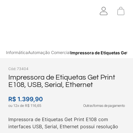
Informática
Automação Comercial
Impressora de Etiquetas Get Pri
Cód
:
73404
Impressora de Etiquetas Get Print
E108, USB, Serial, Ethernet
R$
1
.
399
,
90
ou
12
x
de
R$
116
,
65
Outras formas de pagamento
Impressora de Etiquetas Get Print E108 com
interfaces USB, Serial, Ethernet possui resolução