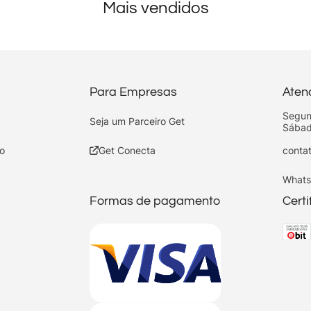
Mais vendidos
Para Empresas
Aten
Segun
Seja um Parceiro Get
Sábad
o
Get Conecta
conta
Whats
Formas de pagamento
Cert