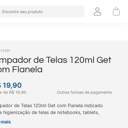
Encontre seu produto
:
73191
impador de Telas 120ml Get
om Flanela
$
19
,
90
x
de
R$
19
,
90
Outras formas de pagamento
pador de Telas 120ml Get com Flanela indicado
a higienização de telas de notebooks, tablets,
rtphone e demais dispositivos. Compre na Get!
 mais