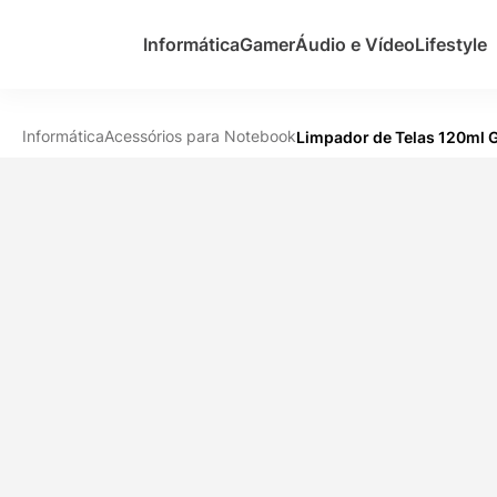
Informática
Gamer
Áudio e Vídeo
Lifestyle
Informática
Acessórios para Notebook
Limpador de Telas 120ml G