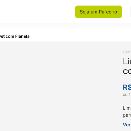
Seja um Parceiro
et com Flanela
Cód
L
c
R
ou
1
Lim
par
sma
Ver