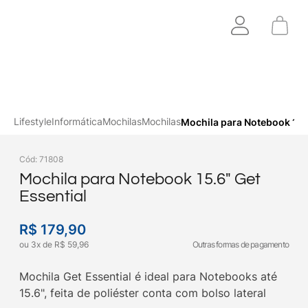
Lifestyle
Informática
Mochilas
Mochilas
Mochila para Notebook 15.6
Cód
:
71808
Mochila para Notebook 15.6" Get
Essential
R$
179
,
90
ou
3
x
de
R$
59
,
96
Outras formas de pagamento
Mochila Get Essential é ideal para Notebooks até
15.6", feita de poliéster conta com bolso lateral