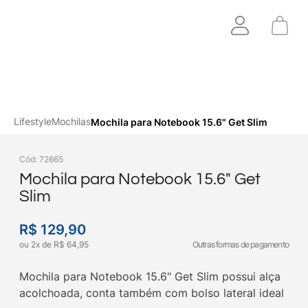
Lifestyle
Mochilas
Mochila para Notebook 15.6" Get Slim
Cód
:
72665
Mochila para Notebook 15.6" Get
Slim
R$
129
,
90
ou
2
x
de
R$
64
,
95
Outras formas de pagamento
Mochila para Notebook 15.6" Get Slim possui alça
acolchoada, conta também com bolso lateral ideal