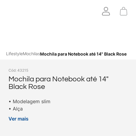
Lifestyle
Mochilas
Mochila para Notebook até 14" Black Rose
Cód
:
43215
Mochila para Notebook até 14"
Black Rose
• Modelagem slim
• Alça
• Bolsos internos e externos
Ver mais
• Notebooks de até 14”