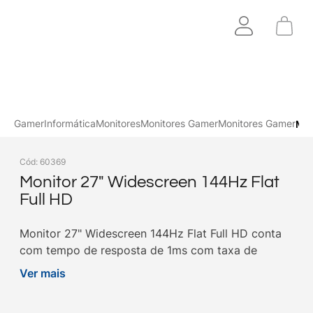
Gamer
Informática
Monitores
Monitores Gamer
Monitores Gamer
Mon
Cód
:
60369
Monitor 27" Widescreen 144Hz Flat
Full HD
Monitor 27" Widescreen 144Hz Flat Full HD conta
com tempo de resposta de 1ms com taxa de
atualização 144Hz, opção ideal para o seu setup.
Ver mais
Compre aqui na Get!