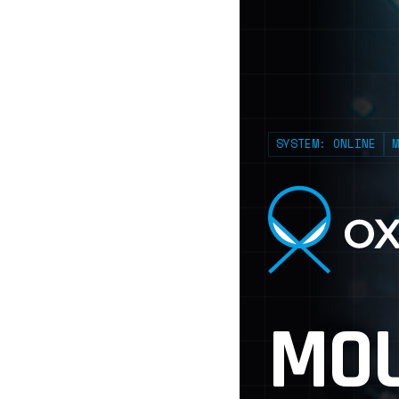
SYSTEM: ONLINE
M
MO