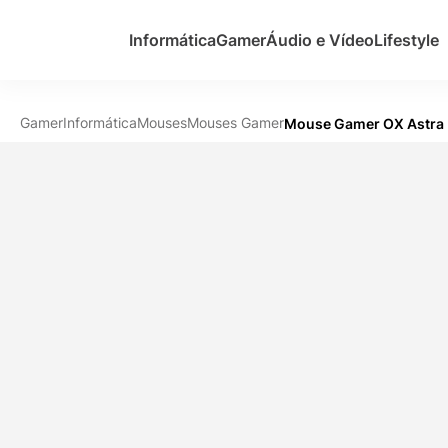
Informática
Gamer
Áudio e Vídeo
Lifestyle
Gamer
Informática
Mouses
Mouses Gamer
Mouse Gamer OX Astra R