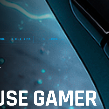
ODEL: ASTRA_A725
COLOR: #009FE3
USE GAMER