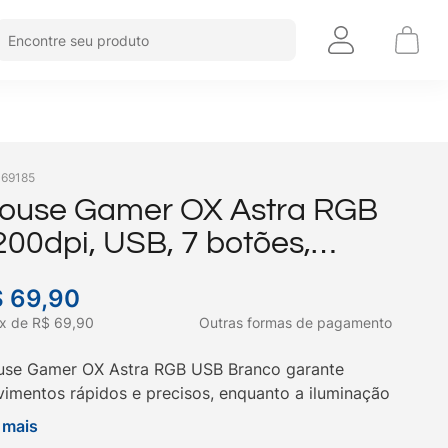
Encontre seu produto
:
69185
ouse Gamer OX Astra RGB
200dpi, USB, 7 botões,
ranco
$
69
,
90
x
de
R$
69
,
90
Outras formas de pagamento
se Gamer OX Astra RGB USB Branco garante
imentos rápidos e precisos, enquanto a iluminação
 adiciona personalidade ao seu setup. Compre na
 mais
!