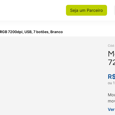
Seja um Parceiro
GB 7200dpi, USB, 7 botões, Branco
Cód
M
7
B
R
ou
1
Mou
mov
RGB
Ver
Get