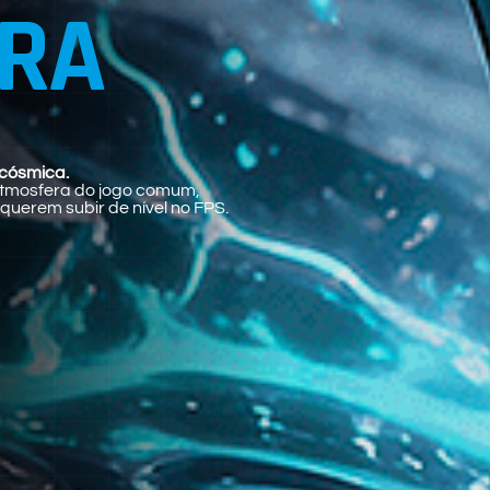
RA
 cósmica.
atmosfera do jogo comum,
querem subir de nível no FPS.