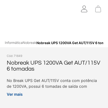
Informática
Nobreak
Nobreak UPS 1200VA Get AUT/115V 6 toma
Cód
:
71849
Nobreak UPS 1200VA Get AUT/115V
6 tomadas
No Break UPS Get AUT/115V conta com potência
de 1200VA, possui 6 tomadas de saída com
autonomia de 30 minutos para segurar seus
Ver mais
equipamentos. Compre na ibyte!