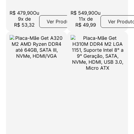
até 32GB, SATA,
HDMI, USB 3.0,
NVMe
Micro ATX
R$
479
,
90
Ou
R$
549
,
90
Ou
9
x
de
11
x
de
Ver Produto
Ver Produt
R$
53
,
32
R$
49
,
99