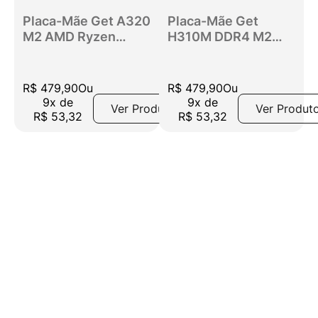
Placa-Mãe Get A320
Placa-Mãe Get
M2 AMD Ryzen
H310M DDR4 M2
DDR4 até 64GB,
LGA 1151, Suporte
SATA III, NVMe,
Intel 8° a 9°
HDMI/VGA
Geração, SATA,
R$
479
,
90
Ou
R$
479
,
90
Ou
NVMe, HDMI, USB
9
x
de
9
x
de
Ver Produto
Ver Produt
3.0, Micro ATX
R$
53
,
32
R$
53
,
32