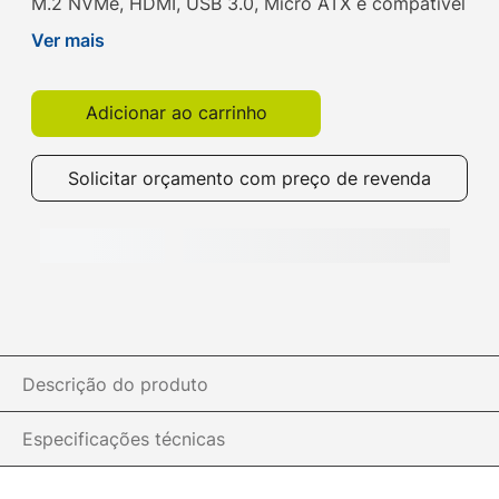
M.2 NVMe, HDMI, USB 3.0, Micro ATX é compatível
com processadores AMD Ryzen de 3ª, 4ª e 5ª
Ver mais
gerações. Compre na Get!
Adicionar ao carrinho
Solicitar orçamento com preço de revenda
Descrição do produto
Especificações técnicas