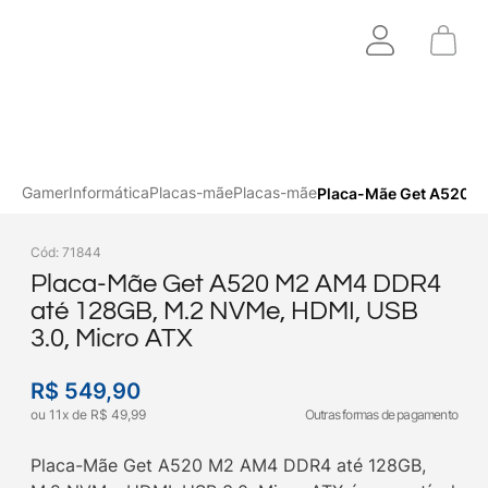
Gamer
Informática
Placas-mãe
Placas-mãe
Placa-Mãe Get A520 M
Cód
:
71844
Placa-Mãe Get A520 M2 AM4 DDR4
até 128GB, M.2 NVMe, HDMI, USB
3.0, Micro ATX
R$
549
,
90
ou
11
x
de
R$
49
,
99
Outras formas de pagamento
Placa-Mãe Get A520 M2 AM4 DDR4 até 128GB,