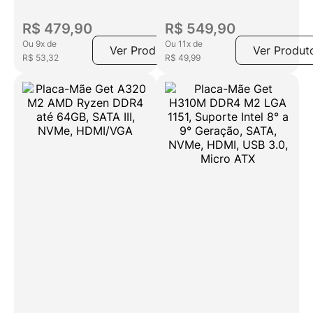
até 32GB, SATA,
HDMI, USB 3.0,
NVMe
Micro ATX
R$
479
,
90
R$
549
,
90
Ou
9
x
de
Ou
11
x
de
Ver Produto
Ver Produt
R$
53
,
32
R$
49
,
99