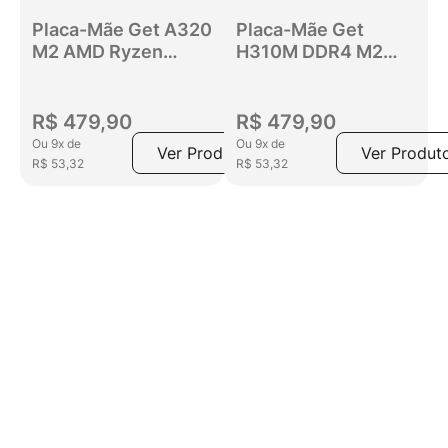
Placa-Mãe Get A320
Placa-Mãe Get
M2 AMD Ryzen
H310M DDR4 M2
DDR4 até 64GB,
LGA 1151, Suporte
SATA III, NVMe,
Intel 8° a 9°
HDMI/VGA
Geração, SATA,
R$
479
,
90
R$
479
,
90
NVMe, HDMI, USB
Ou
9
x
de
Ou
9
x
de
Ver Produto
Ver Produt
3.0, Micro ATX
R$
53
,
32
R$
53
,
32