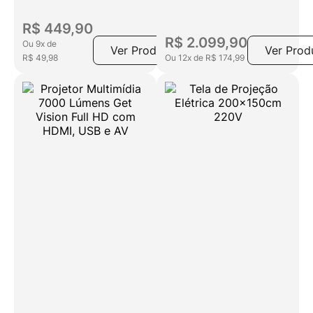
e HDMI
R$
449
,
90
R$
2
.
099
,
90
Ou
9
x
de
Ver Produto
Ver Prod
R$
49
,
98
Ou
12
x
de
R$
174
,
99