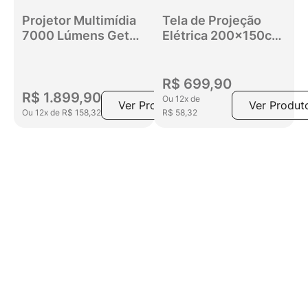
Projetor Multimídia
Tela de Projeção
7000 Lúmens Get
Elétrica 200x150cm
Vision Full HD com
220V
HDMI, USB e AV
R$
699
,
90
R$
1
.
899
,
90
Ou
12
x
de
Ver Produto
Ver Produt
Ou
12
x
de
R$
158
,
32
R$
58
,
32