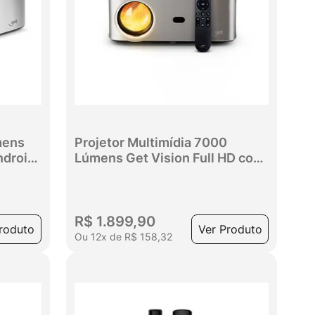
mens
Projetor Multimídia 7000
ndroid
Lúmens Get Vision Full HD com
HDMI, USB e AV
R$
1
.
899
,
90
roduto
Ver Produto
Ou
12
x
de
R$
158
,
32