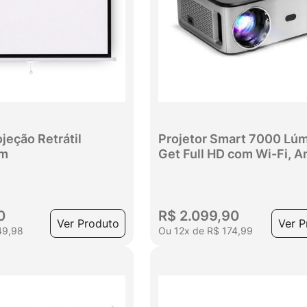
ojeção Retrátil
Projetor Smart 7000 Lú
cm
Get Full HD com Wi-Fi, A
e HDMI
0
R$
2
.
099
,
90
Ver Produto
Ver P
49
,
98
Ou
12
x
de
R$
174
,
99