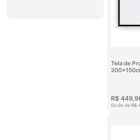
R$ 89,00
R$ 2.100,00
Tela de Pr
200x150
R$
449
,
9
Ou
9
x
de
R$