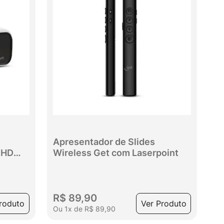
Apresentador de Slides
 HD
Wireless Get com Laserpoint
R$
89
,
90
roduto
Ver Produto
Ou
1
x
de
R$
89
,
90