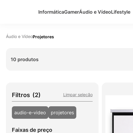
Informática
Gamer
Áudio e Vídeo
Lifestyle
Áudio e Vídeo
Projetores
10 produtos
Filtros
(2)
Limpar seleção
audio-e-video
projetores
Faixas de preço