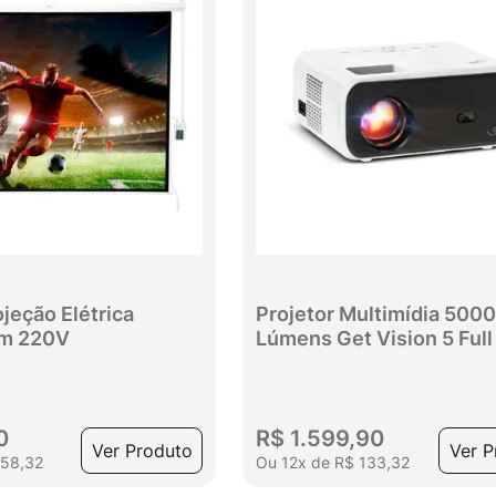
ojeção Elétrica
Projetor Multimídia 5000
m 220V
Lúmens Get Vision 5 Full
com HDMI, USB e AV
0
R$
1
.
599
,
90
Ver Produto
Ver P
58
,
32
Ou
12
x
de
R$
133
,
32