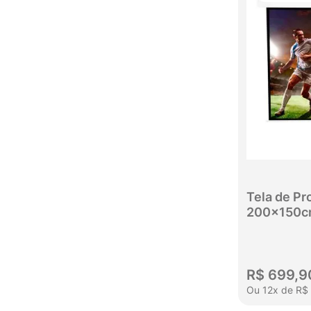
Tela de Pr
200x150c
R$
699
,
9
Ou
12
x
de
R$