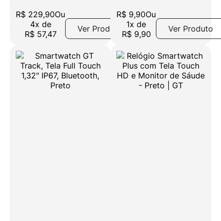
39mm Bluetooth 5.0
Azul
R$
229
,
90
Ou
R$
9
,
90
Ou
4
x
de
1
x
de
Ver Produto
Ver Produto
R$
57
,
47
R$
9
,
90