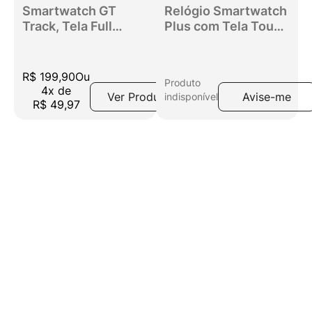
Smartwatch GT
Relógio Smartwatch
Track, Tela Full
Plus com Tela Touch
Touch 1,32" IP67,
HD e Monitor de
Bluetooth, Preto
Sáude - Preto | GT
R$
199
,
90
Ou
Produto
4
x
de
Ver Produto
Avise-me
indisponível
R$
49
,
97