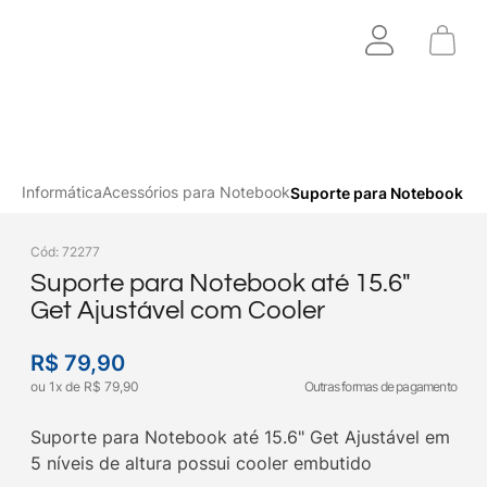
Informática
Acessórios para Notebook
Suporte para Notebook até
Cód
:
72277
Suporte para Notebook até 15.6"
Get Ajustável com Cooler
R$
79
,
90
ou
1
x
de
R$
79
,
90
Outras formas de pagamento
Suporte para Notebook até 15.6" Get Ajustável em
5 níveis de altura possui cooler embutido