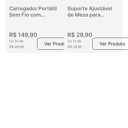
Carregador Portátil
Suporte Ajustável
Sem Fio com
de Mesa para
Ventosas Get
Smartphone e
10000mAh Preto
Tablet Get
R$
149
,
90
R$
29
,
90
Ou
3
x
de
Ou
1
x
de
Ver Produto
Ver Produto
R$
49
,
96
R$
29
,
90