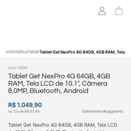
Informática
Tablet
Tablet Get NexPro 4G 64GB, 4GB RAM, Tela LC
Cód
:
72839
Tablet Get NexPro 4G 64GB, 4GB
RAM, Tela LCD de 10.1", Câmera
8.0MP, Bluetooth, Android
R$
1
.
049
,
90
ou
12
x
de
R$
87
,
49
Outras formas de pagamento
Tablet Get NexPro 4G 64GB, 4GB RAM, Tela LCD