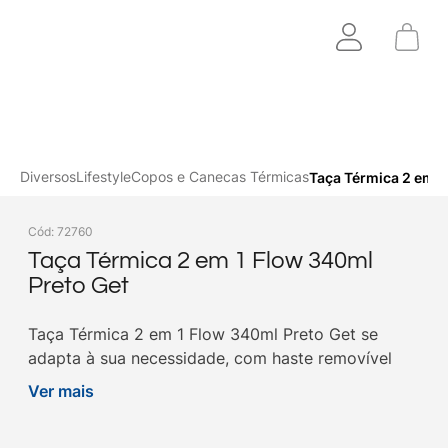
Diversos
Lifestyle
Copos e Canecas Térmicas
Taça Térmica 2 em 1
Cód
:
72760
Taça Térmica 2 em 1 Flow 340ml
Preto Get
Taça Térmica 2 em 1 Flow 340ml Preto Get se
adapta à sua necessidade, com haste removível
para usar como copo, ideal para drinks. Compre a
Ver mais
sua aqui na Get!