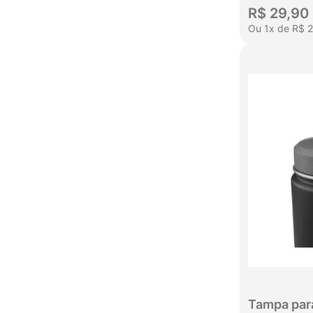
R$
29
,
90
Ou
1
x
de
R$
Tampa par