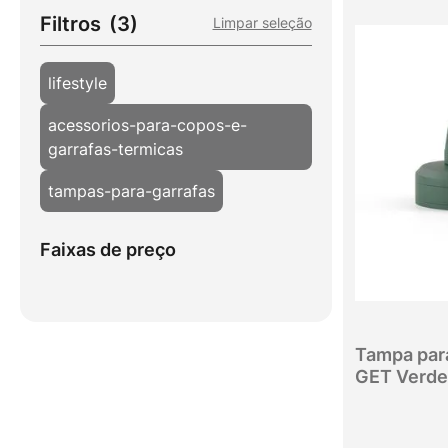
Filtros
(3)
Limpar seleção
lifestyle
acessorios-para-copos-e-
garrafas-termicas
tampas-para-garrafas
Faixas de preço
R$ 29,00
R$ 30,00
Tampa par
GET Verde 