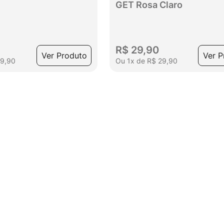
GET Rosa Claro
R$
29
,
90
Ver Produto
Ver P
29
,
90
Ou
1
x
de
R$
29
,
90