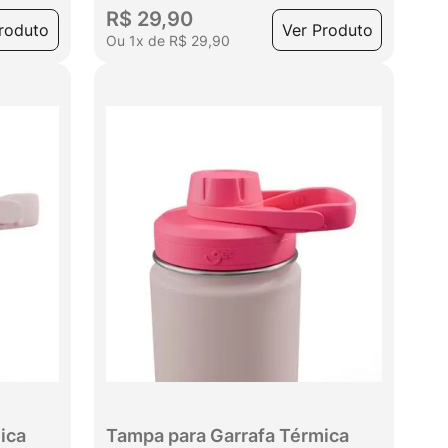
R$
29
,
90
roduto
Ver Produto
Ou
1
x
de
R$
29
,
90
ica
Tampa para Garrafa Térmica