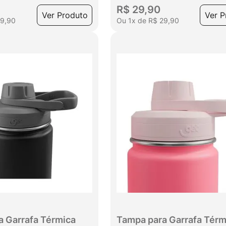
R$
29
,
90
Ver Produto
Ver P
29
,
90
Ou
1
x
de
R$
29
,
90
a Garrafa Térmica
Tampa para Garrafa Térm