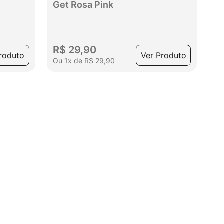
Get Rosa Pink
R$
29
,
90
roduto
Ver Produto
Ou
1
x
de
R$
29
,
90