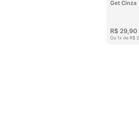
Get Cinza
R$
29
,
90
Ou
1
x
de
R$