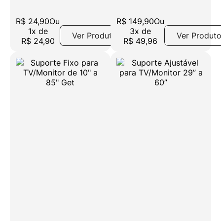
R$
24
,
90
Ou
R$
149
,
90
Ou
1
x
de
3
x
de
Ver Produto
Ver Produt
R$
24
,
90
R$
49
,
96