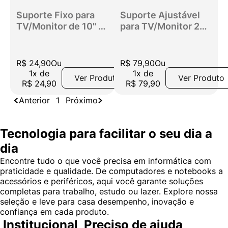
Suporte Fixo para
Suporte Ajustável
TV/Monitor de 10" a
para TV/Monitor 29”
85" Get
a 60”
R$
24
,
90
Ou
R$
79
,
90
Ou
1
x
de
1
x
de
Ver Produto
Ver Produto
R$
24
,
90
R$
79
,
90
Anterior
1
Próximo
Tecnologia para facilitar o seu dia a
dia
Encontre tudo o que você precisa em informática com
praticidade e qualidade. De computadores e notebooks a
acessórios e periféricos, aqui você garante soluções
completas para trabalho, estudo ou lazer. Explore nossa
seleção e leve para casa desempenho, inovação e
confiança em cada produto.
Institucional
Preciso de ajuda