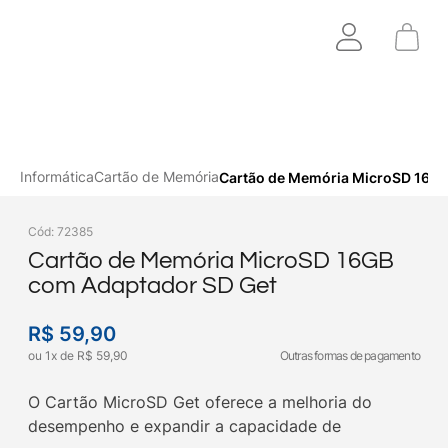
Informática
Cartão de Memória
Cartão de Memória MicroSD 16GB
Cód
:
72385
Cartão de Memória MicroSD 16GB
com Adaptador SD Get
R$
59
,
90
ou
1
x
de
R$
59
,
90
Outras formas de pagamento
O Cartão MicroSD Get oferece a melhoria do
desempenho e expandir a capacidade de