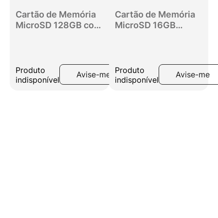
Cartão de Memória
Cartão de Memória
MicroSD 128GB com
MicroSD 16GB
Adaptador SD Get
Classe 10 MC110GT
+ Adaptador SD
Produto
Produto
Avise-me
Avise-me
indisponível
indisponível